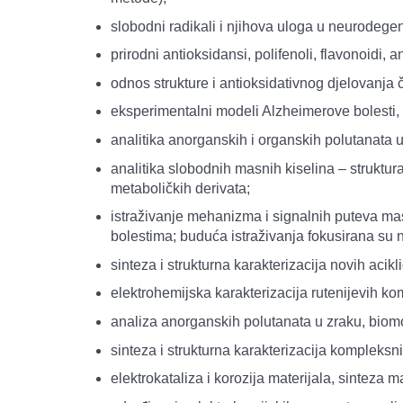
slobodni radikali i njihova uloga u neurodege
prirodni antioksidansi, polifenoli, flavonoidi, an
odnos strukture i antioksidativnog djelovanja 
eksperimentalni modeli Alzheimerove bolesti, d
analitika anorganskih i organskih polutanata u
analitika slobodnih masnih kiselina – struktura 
metaboličkih derivata;
istraživanje mehanizma i signalnih puteva masn
bolestima; buduća istraživanja fokusirana su
sinteza i strukturna karakterizacija novih acikl
elektrohemijska karakterizacija rutenijevih k
analiza anorganskih polutanata u zraku, biomo
sinteza i strukturna karakterizacija kompleks
elektrokataliza i korozija materijala, sinteza m