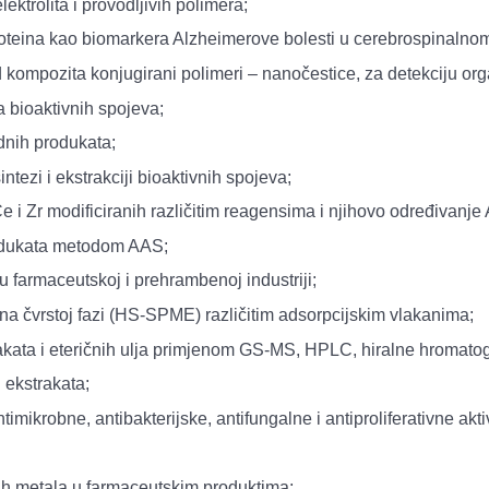
ktrolita i provodljivih polimera;
-proteina kao biomarkera Alzheimerove bolesti u cerebrospinalnom
 kompozita konjugirani polimeri – nanočestice, za detekciju org
 bioaktivnih spojeva;
dnih produkata;
tezi i ekstrakciji bioaktivnih spojeva;
e i Zr modificiranih različitim reagensima i njihovo određivanje
rodukata metodom AAS;
u farmaceutskoj i prehrambenoj industriji;
 na čvrstoj fazi (HS-SPME) različitim adsorpcijskim vlakanima;
trakata i eteričnih ulja primjenom GS-MS, HPLC, hiralne hromatog
h ekstrakata;
antimikrobne, antibakterijske, antifungalne i antiproliferativne akt
kih metala u farmaceutskim produktima;