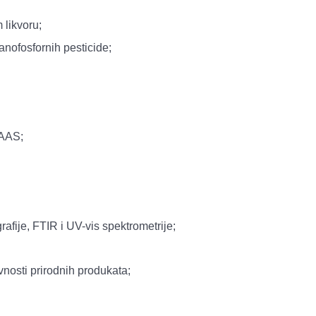
 likvoru;
anofosfornih pesticide;
 AAS;
rafije, FTIR i UV-vis spektrometrije;
ivnosti prirodnih produkata;