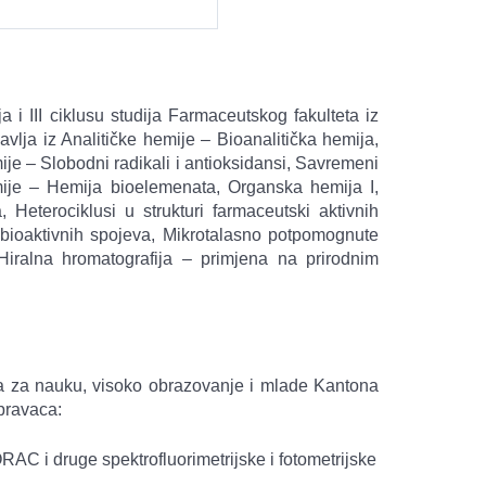
ja i III ciklusu studija Farmaceutskog fakulteta iz
avlja iz Analitičke hemije – Bioanalitička hemija,
ije – Slobodni radikali i antioksidansi, Savremeni
mije – Hemija bioelemenata, Organska hemija I,
Heterociklusi u strukturi farmaceutski aktivnih
bioaktivnih spojeva, Mikrotalasno potpomognute
, Hiralna hromatografija – primjena na prirodnim
stva za nauku, visoko obrazovanje i mlade Kantona
pravaca:
RAC i druge spektrofluorimetrijske i fotometrijske