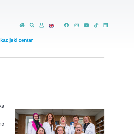
kacijski centar
ka
no