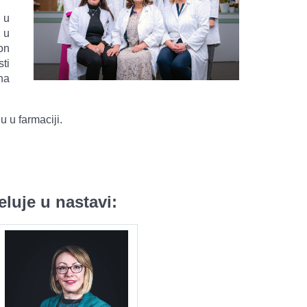
 u
 u
on
ti
na
 u farmaciji.
luje u nastavi: