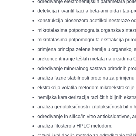
određivanje elektrohemijskih parametara poliele
detekcija i kvantifikacija beta-amiloida i tau
konstrukcija biosenzora acetilkolinesteraze od
mikrotalasima potpomognuta organska sinteza
mikrotalasima potpomognuta ekstrakcija priro
primjena principa zelene hemije u organskoj sin
prekoncentriranje teških metala na oksidima C
određivanje mineralnog sastava prirodnih p
analiza fazne stabilnosti proteina za primjenu 
ekstrakcija volatila metodom mikroekstrakcije
hemijska karakterizacija različitih biljnih eks
analiza genotoksičnosti i citotoksičnosti biljni
određivanje in silico/in vitro antioksidativne, 
analiza fitosterola HPLC metodom;
razvoj i validacija metode za određivanje teš