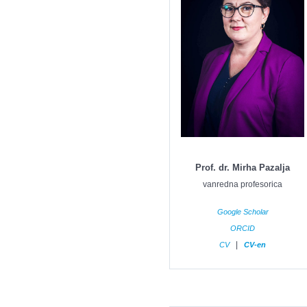
Prof. dr. Mirha Pazalja
vanredna profesorica
Google Scholar
ORCID
|
CV
CV-en