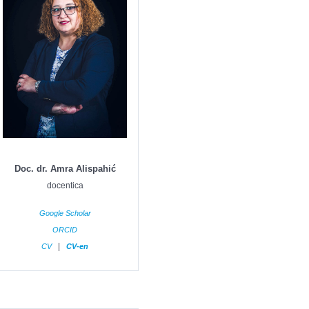
Doc. dr. Amra Alispahić
docentica
Google Scholar
ORCID
|
CV
CV-en