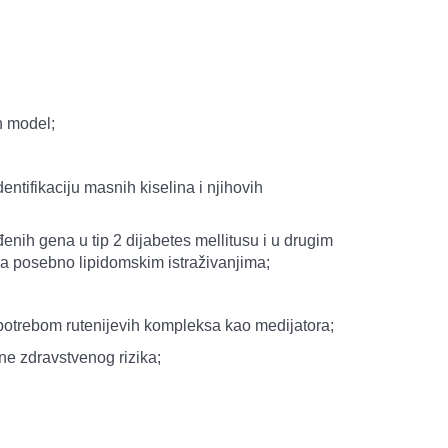
n model;
dentifikaciju masnih kiselina i njihovih
enih gena u tip 2 dijabetes mellitusu i u drugim
 a posebno lipidomskim istraživanjima;
upotrebom rutenijevih kompleksa kao medijatora;
ne zdravstvenog rizika;