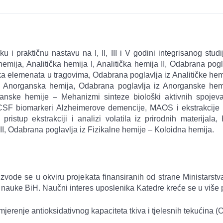
ku i praktičnu nastavu na I, II, III i V godini integrisanog studi
mija, Analitička hemija I, Analitička hemija II, Odabrana pogl
ka elemenata u tragovima, Odabrana poglavlja iz Analitičke hem
ina, Anorganska hemija, Odabrana poglavlja iz Anorganske he
nske hemije – Mehanizmi sinteze biološki aktivnih spojeva, 
, CSF biomarkeri Alzheimerove demencije, MAOS i ekstrakcije 
ristup ekstrakciji i analizi volatila iz prirodnih materijala
 II, Odabrana poglavlja iz Fizikalne hemije – Koloidna hemija.
 izvode se u okviru projekata finansiranih od strane Ministar
 nauke BiH. Naučni interes uposlenika Katedre kreće se u više 
erenje antioksidativnog kapaciteta tkiva i tjelesnih tekućina (O