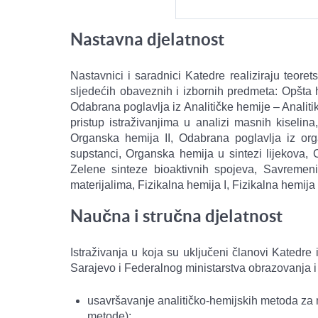
Nastavna djelatnost
Nastavnici i saradnici Katedre realiziraju teorets
sljedećih obaveznih i izbornih predmeta: Opšta he
Odabrana poglavlja iz Analitičke hemije – Analiti
pristup istraživanjima u analizi masnih kisel
Organska hemija II, Odabrana poglavlja iz orga
supstanci, Organska hemija u sintezi lijekova
Zelene sinteze bioaktivnih spojeva, Savremeni p
materijalima, Fizikalna hemija I, Fizikalna hemija
Naučna i stručna djelatnost
Istraživanja u koja su uključeni članovi Katedre
Sarajevo i Federalnog ministarstva obrazovanja i
usavršavanje analitičko-hemijskih metoda za mj
metode);