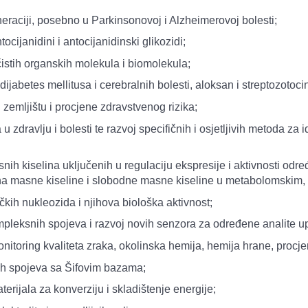
neraciji, posebno u Parkinsonovoj i Alzheimerovoj bolesti;
tocijanidini i antocijanidinski glikozidi;
čistih organskih molekula i biomolekula;
ijabetes mellitusa i cerebralnih bolesti, aloksan i streptozotoci
 zemljištu i procjene zdravstvenog rizika;
u zdravlju i bolesti te razvoj specifičnih i osjetljivih metoda za i
ih kiselina uključenih u regulaciju ekspresije i aktivnosti određ
 na masne kiseline i slobodne masne kiseline u metabolomskim,
ičkih nukleozida i njihova biološka aktivnost;
ompleksnih spojeva i razvoj novih senzora za određene analite 
nitoring kvaliteta zraka, okolinska hemija, hemija hrane, procje
nih spojeva sa Šifovim bazama;
aterijala za konverziju i skladištenje energije;