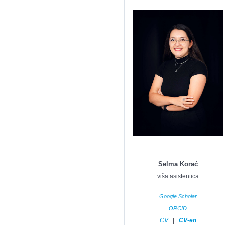
Selma Korać
viša asistentica
Google Scholar
ORCID
CV
|
CV-en