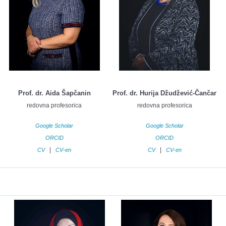
Prof. dr. Aida Šapčanin
Prof. dr. Hurija Džudžević-Čančar
redovna profesorica
redovna profesorica
Google Scholar
Google Scholar
ORCID
ORCID
|
|
CV
CV-en
CV
CV-en