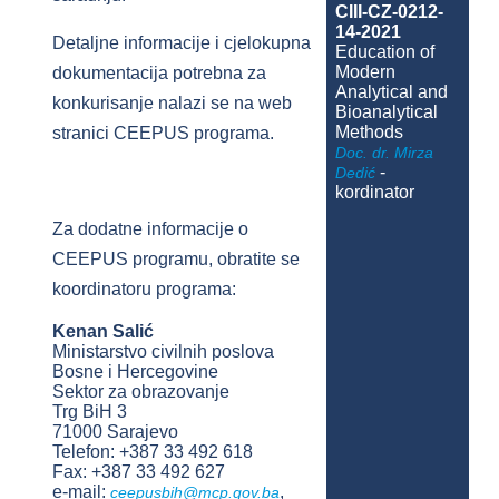
CIII-CZ-0212-
14-2021
Detaljne informacije i cjelokupna
Education of
Modern
dokumentacija potrebna za
Analytical and
konkurisanje nalazi se na web
Bioanalytical
Methods
stranici CEEPUS programa.
Doc. dr. Mirza
-
Dedić
kordinator
Za dodatne informacije o
CEEPUS programu, obratite se
koordinatoru programa:
Kenan Salić
Ministarstvo civilnih poslova
Bosne i Hercegovine
Sektor za obrazovanje
Trg BiH 3
71000 Sarajevo
Telefon: +387 33 492 618
Fax: +387 33 492 627
e-mail:
,
ceepusbih@mcp.gov.ba