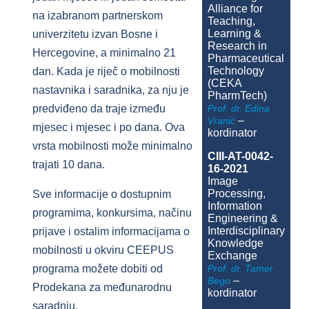
Alliance for
na izabranom partnerskom
Teaching,
Learning &
univerzitetu izvan Bosne i
Research in
Hercegovine, a minimalno 21
Pharmaceutical
Technology
dan. Kada je riječ o mobilnosti
(CEKA
nastavnika i saradnika, za nju je
PharmTech)
Prof. dr. Edina
predviđeno da traje između
–
Vranić
mjesec i mjesec i po dana. Ova
kordinator
vrsta mobilnosti može minimalno
CIII-AT-0042-
trajati 10 dana.
16-2021
Image
Processing,
Sve informacije o dostupnim
Information
programima, konkursima, načinu
Engineering &
Interdisciplinary
prijave i ostalim informacijama o
Knowledge
mobilnosti u okviru CEEPUS
Exchange
Prof. dr. Tamer
programa možete dobiti od
–
Bego
Prodekana za međunarodnu
kordinator
saradnju.