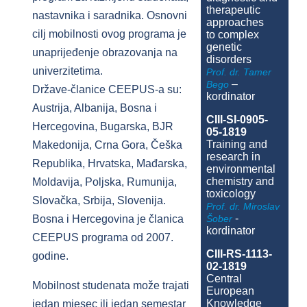
therapeutic
nastavnika i saradnika. Osnovni
approaches
cilj mobilnosti ovog programa je
to complex
genetic
unaprijeđenje obrazovanja na
disorders
univerzitetima.
Prof. dr. Tamer
–
Bego
Države-članice CEEPUS-a su:
kordinator
Austrija, Albanija, Bosna i
CIII-SI-0905-
Hercegovina, Bugarska, BJR
05-1819
Training and
Makedonija, Crna Gora, Češka
research in
Republika, Hrvatska, Mađarska,
environmental
chemistry and
Moldavija, Poljska, Rumunija,
toxicology
Slovačka, Srbija, Slovenija.
Prof. dr. Miroslav
-
Šober
Bosna i Hercegovina je članica
kordinator
CEEPUS programa od 2007.
CIII-RS-1113-
godine.
02-1819
Central
Mobilnost studenata može trajati
European
Knowledge
jedan mjesec ili jedan semestar