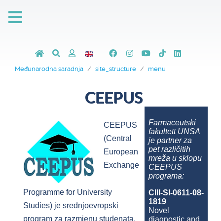
Međunarodna saradnja
site_structure
menu
CEEPUS
Farmaceutski
CEEPUS
fakultett UNSA
(Central
je partner za
pet različitih
European
mreža u sklopu
Exchange
CEEPUS
programa:
Programme for University
CIII-SI-0611-08-
1819
Studies) je srednjoevropski
Novel
program za razmjenu studenata,
diagnostic and