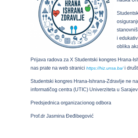
Studentsk
osiguranj
stanovniš
i edukati
oblika ak
Prijava radova za X Studentski kongres Hrana-Ish
nas prate na web stranici
i druš
https://hiz.unsa.ba/
Studentski kongres Hrana-Ishrana-Zdravlje ne napl
informatičog centra (UTIC) Univerziteta u Sarajev
Predsjednica organizacionog odbora
Prof.dr Jasmina Đeđibegović