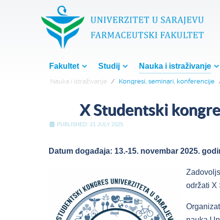
Fakultet
Studij
Nauka i istraživanje
Nauka i istraživanje
Kongresi, seminari, konferencije
X Studentski kongre
PUBLISHED: 21 JULY 2025
Datum događaja: 13.-15. novembar 2025. godi
Zadovoljs
održati X
Organizat
nauka Uni