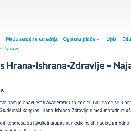
Međunarodna saradnja
Oglasna ploča
Upis
Edu
Kongresi
s Hrana-Ishrana-Zdravlje – Naja
ne
tvo nam je obavijestiti akademsku zajednicu BiH da će se u pe
 Studentski kongres Hrana-Ishrana-Zdravlje s međunarodnim u
ori kongresa su fakulteti grupacija medicinskih nauka, prirodno
verziteta u Sarajevu.