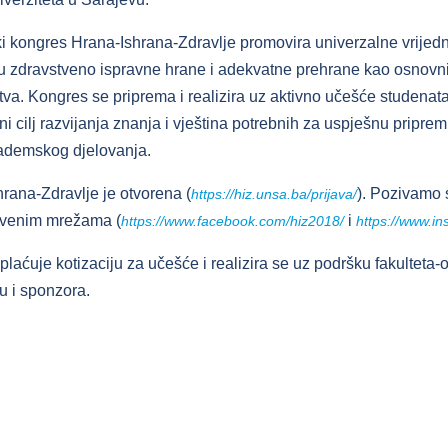
i kongres Hrana-Ishrana-Zdravlje promovira univerzalne vrijednos
u zdravstveno ispravne hrane i adekvatne prehrane kao osnovni
tva. Kongres se priprema i realizira uz aktivno učešće studenata
vni cilj razvijanja znanja i vještina potrebnih za uspješnu pripr
ademskog djelovanja.
rana-Zdravlje je otvorena (
). Pozivamo 
https://hiz.unsa.ba/prijava/
tvenim mrežama (
i
https://www.facebook.com/hiz2018/
https://www.in
aćuje kotizaciju za učešće i realizira se uz podršku fakulteta-o
u i sponzora.