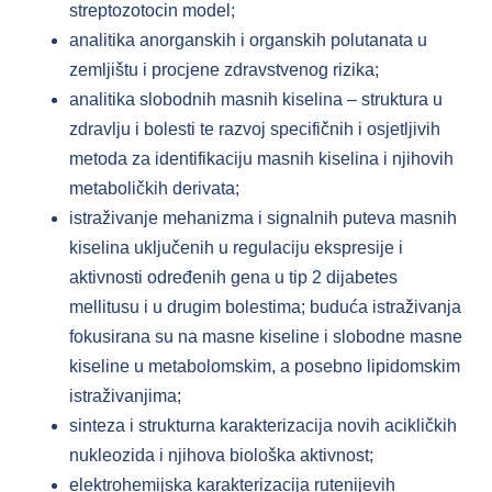
streptozotocin model;
analitika anorganskih i organskih polutanata u
zemljištu i procjene zdravstvenog rizika;
analitika slobodnih masnih kiselina – struktura u
zdravlju i bolesti te razvoj specifičnih i osjetljivih
metoda za identifikaciju masnih kiselina i njihovih
metaboličkih derivata;
istraživanje mehanizma i signalnih puteva masnih
kiselina uključenih u regulaciju ekspresije i
aktivnosti određenih gena u tip 2 dijabetes
mellitusu i u drugim bolestima; buduća istraživanja
fokusirana su na masne kiseline i slobodne masne
kiseline u metabolomskim, a posebno lipidomskim
istraživanjima;
sinteza i strukturna karakterizacija novih acikličkih
nukleozida i njihova biološka aktivnost;
elektrohemijska karakterizacija rutenijevih