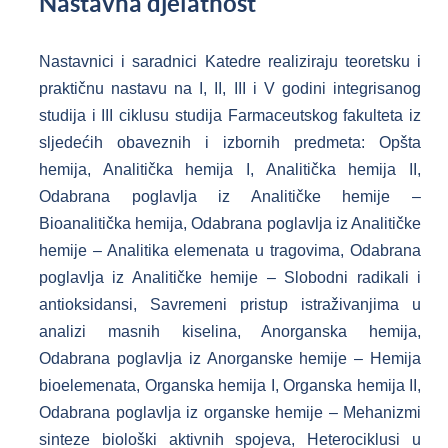
Nastavna djelatnost
Nastavnici i saradnici Katedre realiziraju teoretsku i
praktičnu nastavu na I, II, III i V godini integrisanog
studija i III ciklusu studija Farmaceutskog fakulteta iz
sljedećih obaveznih i izbornih predmeta: Opšta
hemija, Analitička hemija I, Analitička hemija II,
Odabrana poglavlja iz Analitičke hemije –
Bioanalitička hemija, Odabrana poglavlja iz Analitičke
hemije – Analitika elemenata u tragovima, Odabrana
poglavlja iz Analitičke hemije – Slobodni radikali i
antioksidansi, Savremeni pristup istraživanjima u
analizi masnih kiselina, Anorganska hemija,
Odabrana poglavlja iz Anorganske hemije – Hemija
bioelemenata, Organska hemija I, Organska hemija II,
Odabrana poglavlja iz organske hemije – Mehanizmi
sinteze biološki aktivnih spojeva, Heterociklusi u