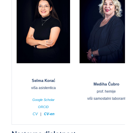
Selma Korać
Mediha Čubro
viša asistentica
prof. hemije
viši samostalni laborant
Google Scholar
ORCID
CV
|
CV-en