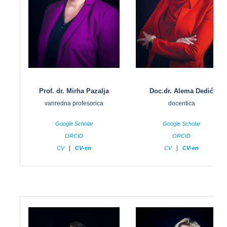
Prof. dr. Mirha Pazalja
Doc.dr. Alema Dedić
vanredna profesorica
docentica
Google Scholar
Google Scholar
ORCID
ORCID
|
|
CV
CV-en
CV
CV-en