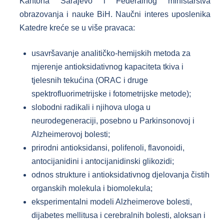
Kantona Sarajevo i Federalnog ministarstva
obrazovanja i nauke BiH. Naučni interes uposlenika
Katedre kreće se u više pravaca:
usavršavanje analitičko-hemijskih metoda za
mjerenje antioksidativnog kapaciteta tkiva i
tjelesnih tekućina (ORAC i druge
spektrofluorimetrijske i fotometrijske metode);
slobodni radikali i njihova uloga u
neurodegeneraciji, posebno u Parkinsonovoj i
Alzheimerovoj bolesti;
prirodni antioksidansi, polifenoli, flavonoidi,
antocijanidini i antocijanidinski glikozidi;
odnos strukture i antioksidativnog djelovanja čistih
organskih molekula i biomolekula;
eksperimentalni modeli Alzheimerove bolesti,
dijabetes mellitusa i cerebralnih bolesti, aloksan i