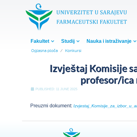
Fakultet
Studij
Nauka i istraživanje
Oglasna ploča
Konkursi
Izvještaj Komisije 
profesor/ica
PUBLISHED: 11 JUNE 2025
Preuzmi dokument:
Izvjestaj_Komisije_za_izbor_u_