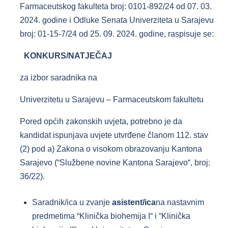
Farmaceutskog fakulteta broj: 0101-892/24 od 07. 03.
2024. godine i Odluke Senata Univerziteta u Sarajevu
broj: 01-15-7/24 od 25. 09. 2024. godine, raspisuje se:
KONKURS/NATJEČAJ
za izbor saradnika na
Univerzitetu u Sarajevu – Farmaceutskom fakultetu
Pored općih zakonskih uvjeta, potrebno je da
kandidat ispunjava uvjete utvrđene članom 112. stav
(2) pod a) Zakona o visokom obrazovanju Kantona
Sarajevo (“Službene novine Kantona Sarajevo“, broj:
36/22).
Saradnik/ica u zvanje
asistent/ica
na nastavnim
predmetima “Klinička biohemija I“ i “Klinička