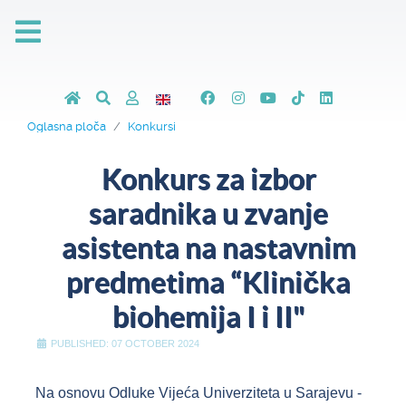
Oglasna ploča
Konkursi
Konkurs za izbor
saradnika u zvanje
asistenta na nastavnim
predmetima “Klinička
biohemija I i II"
PUBLISHED: 07 OCTOBER 2024
Na osnovu Odluke Vijeća Univerziteta u Sarajevu -