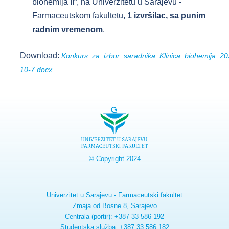
biohemija II“, na Univerzitetu u Sarajevu -
Farmaceutskom fakultetu,
1 izvršilac, sa punim
radnim vremenom
.
Download:
Konkurs_za_izbor_saradnika_Klinica_biohemija_20
10-7.docx
© Copyright 2024
Univerzitet u Sarajevu - Farmaceutski fakultet
Zmaja od Bosne 8, Sarajevo
Centrala (portir): +387 33 586 192
Studentska služba: +387 33 586 182