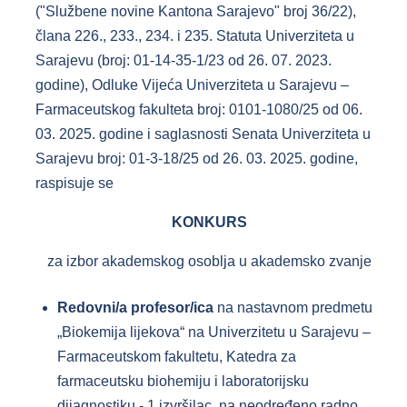
("Službene novine Kantona Sarajevo" broj 36/22),
člana 226., 233., 234. i 235. Statuta Univerziteta u
Sarajevu (broj: 01-14-35-1/23 od 26. 07. 2023.
godine), Odluke Vijeća Univerziteta u Sarajevu –
Farmaceutskog fakulteta broj: 0101-1080/25 od 06.
03. 2025. godine i saglasnosti Senata Univerziteta u
Sarajevu broj: 01-3-18/25 od 26. 03. 2025. godine,
raspisuje se
KONKURS
za izbor akademskog osoblja u akademsko zvanje
Redovni/a profesor/ica
na nastavnom predmetu
„Biokemija lijekova“ na Univerzitetu u Sarajevu –
Farmaceutskom fakultetu, Katedra za
farmaceutsku biohemiju i laboratorijsku
dijagnostiku - 1 izvršilac, na neodređeno radno