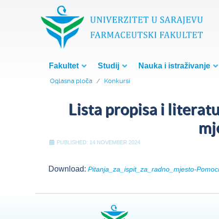
Fakultet
Studij
Nauka i istraživanje
Oglasna ploča
Konkursi
Lista propisa i litera
mj
PUBLISHED: 14 NOVEMBER 2024
Download:
Pitanja_za_ispit_za_radno_mjesto-Pomoc