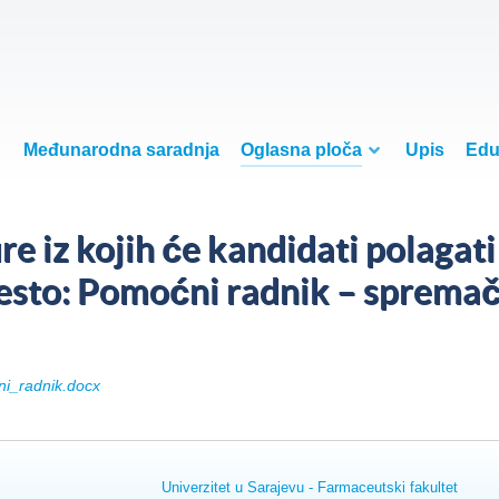
Međunarodna saradnja
Oglasna ploča
Upis
Edu
ture iz kojih će kandidati polagat
esto: Pomoćni radnik – spremač
ni_radnik.docx
Univerzitet u Sarajevu - Farmaceutski fakultet