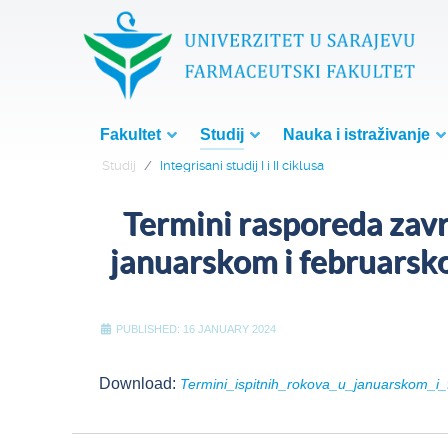
Fakultet
Studij
Nauka i istraživanje
Studij
Integrisani studij I i II ciklusa
Termini rasporeda zavr
januarskom i februars
PUBLISHED: 16 JANUARY 2024
Download:
Termini_ispitnih_rokova_u_januarskom_i