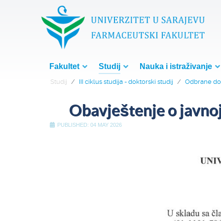
Fakultet
Studij
Nauka i istraživanje
Studij
III ciklus studija - doktorski studij
Odbrane dok
Obavještenje o javnoj 
PUBLISHED: 04 MAY 2026