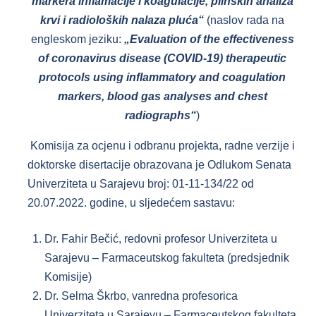
markera inflamacije i koagulacije, plinskih analiza
krvi i radioloških nalaza pluća“
(naslov rada na
engleskom jeziku:
„Evaluation of the effectiveness
of coronavirus disease (COVID-19) therapeutic
protocols using inflammatory and coagulation
markers, blood gas analyses and chest
radiographs“
)
Komisija za ocjenu i odbranu projekta, radne verzije i
doktorske disertacije obrazovana je Odlukom Senata
Univerziteta u Sarajevu broj: 01-11-134/22 od
20.07.2022. godine, u sljedećem sastavu:
Dr. Fahir Bečić, redovni profesor Univerziteta u
Sarajevu – Farmaceutskog fakulteta (predsjednik
Komisije)
Dr. Selma Škrbo, vanredna profesorica
Univerziteta u Sarajevu – Farmaceutskog fakulteta