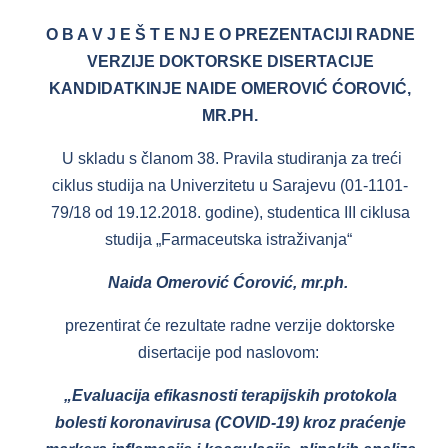
O B A V J E Š T E NJ E O PREZENTACIJI RADNE
VERZIJE DOKTORSKE DISERTACIJE
KANDIDATKINJE NAIDE OMEROVIĆ ĆOROVIĆ,
MR.PH
.
U skladu s članom 38. Pravila studiranja za treći
ciklus studija na Univerzitetu u Sarajevu (01-1101-
79/18 od 19.12.2018. godine), studentica III ciklusa
studija „Farmaceutska istraživanja“
Naida Omerović Ćorović,
mr.ph
.
prezentirat će rezultate radne verzije doktorske
disertacije pod naslovom:
„Evaluacija efikasnosti terapijskih protokola
bolesti koronavirusa (COVID-19) kroz praćenje