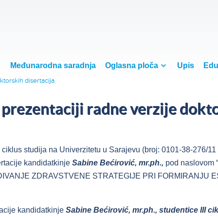
Međunarodna saradnja
Oglasna ploča
Upis
Edu
torskih disertacija
prezentaciji radne verzije dokto
i ciklus studija na Univerzitetu u Sarajevu (broj: 0101-38-276/11
ertacije kandidatkinje
Sabine Bećirović, mr.ph.,
pod naslovom
NJE ZDRAVSTVENE STRATEGIJE PRI FORMIRANJU ESENC
acije kandidatkinje
Sabine Bećirović, mr.ph., studentice III ci