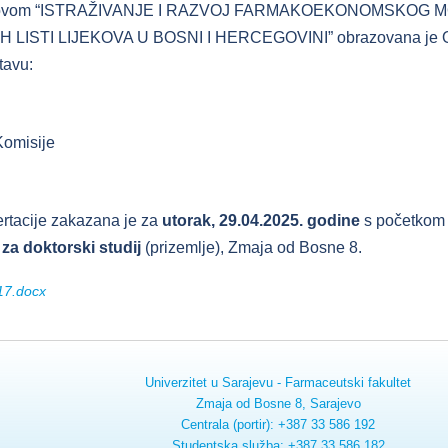
lovom “ISTRAŽIVANJE I RAZVOJ FARMAKOEKONOMSKOG
TI LIJEKOVA U BOSNI I HERCEGOVINI” obrazovana je Odluko
tavu:
Komisije
ertacije zakazana je za
utorak, 29.04.2025. godine
s početkom
za doktorski studij
(prizemlje), Zmaja od Bosne 8.
17.docx
Univerzitet u Sarajevu - Farmaceutski fakultet
Zmaja od Bosne 8, Sarajevo
Centrala (portir): +387 33 586 192
Studentska služba: +387 33 586 182