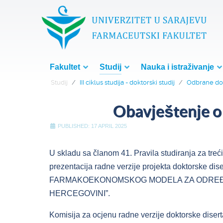
Fakultet
Studij
Nauka i istraživanje
Studij
III ciklus studija - doktorski studij
Odbrane dok
Obavještenje o 
PUBLISHED: 17 APRIL 2025
U skladu sa članom 41. Pravila studiranja za treć
prezentacija radne verzije projekta doktorske dis
FARMAKOEKONOMSKOG MODELA ZA ODREĐIVA
HERCEGOVINI”.
Komisija za ocjenu radne verzije doktorske disert