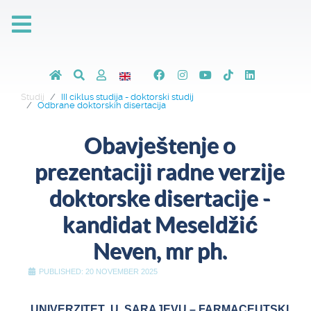
Studij
III ciklus studija - doktorski studij
Odbrane doktorskih disertacija
Obavještenje o
prezentaciji radne verzije
doktorske disertacije -
kandidat Meseldžić
Neven, mr ph.
PUBLISHED: 20 NOVEMBER 2025
UNIVERZITET U SARAJEVU
– FARMACEUTSKI