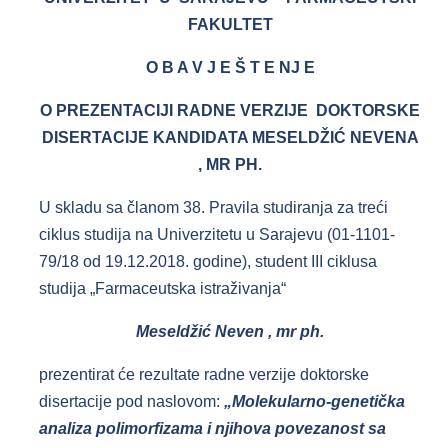
FAKULTET
O B A V J E Š T E NJ E
O PREZENTACIJI RADNE VERZIJE
DOKTORSKE
DISERTACIJE
KANDIDATA MESELDŽIĆ NEVENA
, MR PH.
U skladu sa članom 38. Pravila studiranja za treći
ciklus studija na Univerzitetu u Sarajevu (01-1101-
79/18 od 19.12.2018. godine), student III ciklusa
studija „Farmaceutska istraživanja“
Meseldžić Neven , mr ph.
prezentirat će rezultate radne verzije doktorske
disertacije pod naslovom:
„Molekularno-genetička
analiza polimorfizama i njihova povezanost sa