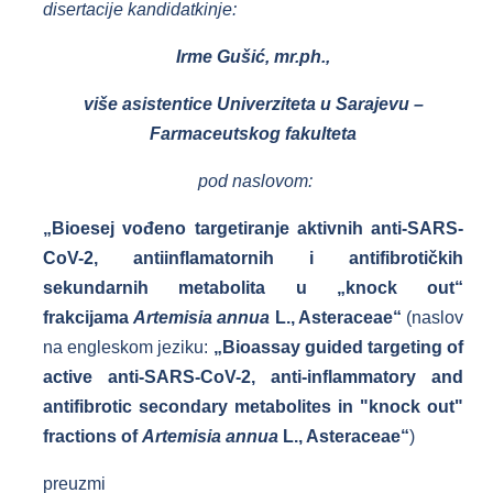
disertacije kandidatkinje:
Irme Gušić, mr.ph.,
više asistentice Univerziteta u Sarajevu –
Farmaceutskog fakulteta
pod naslovom:
„Bioesej vođeno targetiranje aktivnih anti-SARS-
CoV-2, antiinflamatornih i antifibrotičkih
sekundarnih metabolita u „knock out“
frakcijama
Artemisia annua
L., Asteraceae“
(naslov
na engleskom jeziku:
„Bioassay guided targeting of
active anti-SARS-CoV-2, anti-inflammatory and
antifibrotic secondary metabolites in "knock out"
fractions of
Artemisia annua
L., Asteraceae“
)
preuzmi