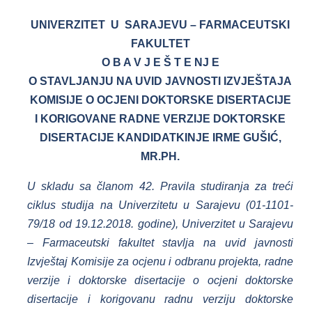
UNIVERZITET U SARAJEVU – FARMACEUTSKI
FAKULTET
O B A V J E Š T E NJ E
O STAVLJANJU NA UVID JAVNOSTI IZVJEŠTAJA
KOMISIJE O OCJENI DOKTORSKE DISERTACIJE
I KORIGOVANE RADNE VERZIJE DOKTORSKE
DISERTACIJE KANDIDATKINJE IRME GUŠIĆ,
MR.PH.
U skladu sa članom 42. Pravila studiranja za treći
ciklus studija na Univerzitetu u Sarajevu (
01-1101-
79
/18 od 19.12.2018. godine), Univerzitet u Sarajevu
– Farmaceutski fakultet stavlja na uvid javnosti
Izvještaj Komisije za ocjenu i odbranu projekta, radne
verzije i doktorske disertacije o ocjeni doktorske
disertacije i korigovanu radnu verziju doktorske