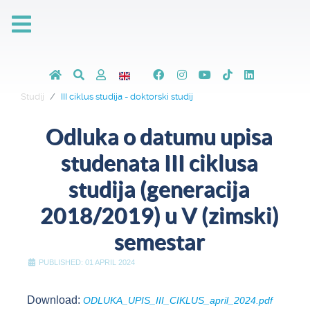
Studij
III ciklus studija - doktorski studij
Odluka o datumu upisa
studenata III ciklusa
studija (generacija
2018/2019) u V (zimski)
semestar
PUBLISHED: 01 APRIL 2024
Download:
ODLUKA_UPIS_III_CIKLUS_april_2024.pdf