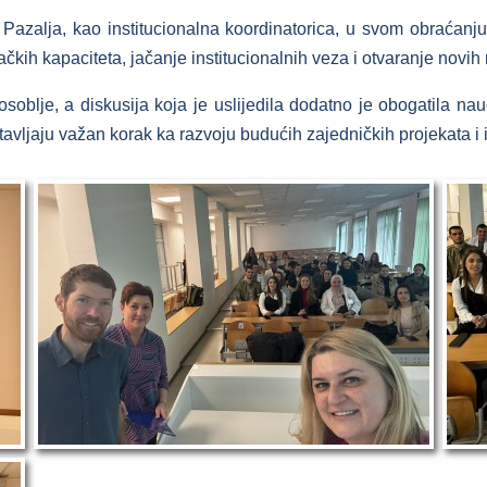
a Pazalja, kao institucionalna koordinatorica, u svom obraćan
ačkih kapaciteta, jačanje institucionalnih veza i otvaranje nov
osoblje, a diskusija koja je uslijedila dodatno je obogatila n
ljaju važan korak ka razvoju budućih zajedničkih projekata i ist