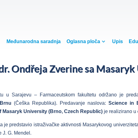
Međunarodna saradnja
Oglasna ploča
Upis
Edu
 dr. Ondřeja Zverine sa Masaryk 
etu u Sarajevu – Farmaceutskom fakultetu održano je pre
 Brnu
(Češka Republika). Predavanje naslova:
Science in 
 Masaryk University (Brno, Czech Republic)
je realizirano 
ina je predstavio istraživačke aktivnosti Masarykovog univerzit
e J. G. Mendel.