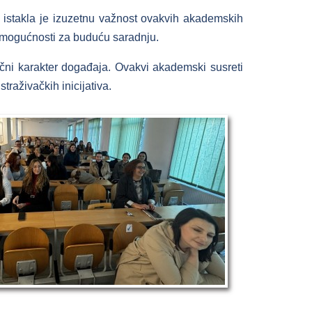
ju istakla je izuzetnu važnost ovakvih akademskih
ih mogućnosti za buduću saradnju.
aučni karakter događaja. Ovakvi akademski susreti
raživačkih inicijativa.