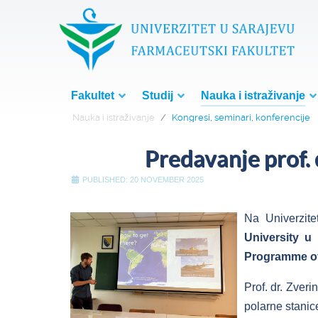
Fakultet
Studij
Nauka i istraživanje
Nauka i istraživanje
Kongresi, seminari, konferencije
Predavanje prof.
PUBLISHED: 20 NOVEMBER 2025
Na Univerzit
University u
Programme of
Prof. dr. Zver
polarne stanic