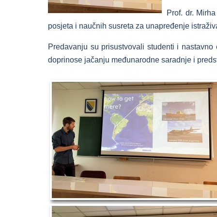
Prof. dr. Mirh
posjeta i naučnih susreta za unapređenje istraživ
Predavanju su prisustvovali studenti i nastavno 
doprinose jačanju međunarodne saradnje i predstav