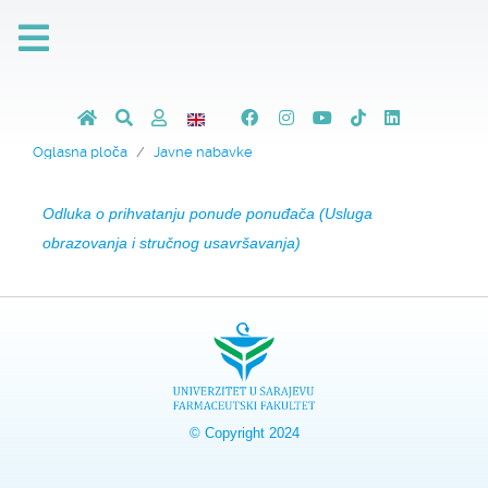
Oglasna ploča
Javne nabavke
Odluka o prihvatanju ponude ponuđača (Usluga
obrazovanja i stručnog usavršavanja)
© Copyright 2024