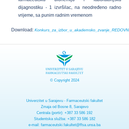
dijagnostiku - 1 izvršilac, na neodređeno radno
vrijeme, sa punim radnim vremenom
Download:
Konkurs_za_izbor_u_akademsko_zvanje_REDOVNI_
© Copyright 2024
Univerzitet u Sarajevu - Farmaceutski fakultet
Zmaja od Bosne 8, Sarajevo
Centrala (portir): +387 33 586 192
Studentska služba: +387 33 586 182
e-mail: farmaceutski.fakultet@ffsa.unsa.ba