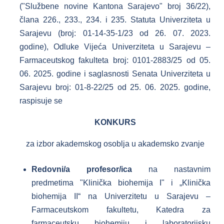
("Službene novine Kantona Sarajevo" broj 36/22),
člana 226., 233., 234. i 235. Statuta Univerziteta u
Sarajevu (broj: 01-14-35-1/23 od 26. 07. 2023.
godine), Odluke Vijeća Univerziteta u Sarajevu –
Farmaceutskog fakulteta broj: 0101-2883/25 od 05.
06. 2025. godine i saglasnosti Senata Univerziteta u
Sarajevu broj: 01-8-22/25 od 25. 06. 2025. godine,
raspisuje se
KONKURS
za izbor akademskog osoblja u akademsko zvanje
Redovni/a profesor/ica
na nastavnim
predmetima "Klinička biohemija I" i „Klinička
biohemija II“ na Univerzitetu u Sarajevu –
Farmaceutskom fakultetu, Katedra za
farmaceutsku biohemiju i laboratorijsku