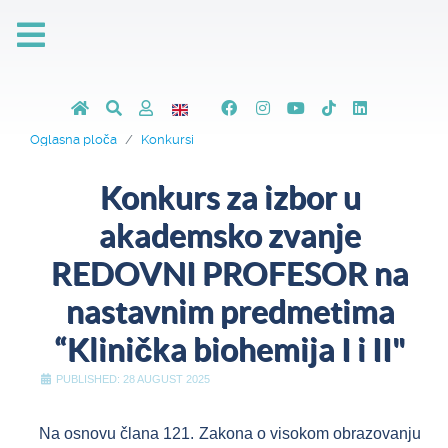
Oglasna ploča
Konkursi
Konkurs za izbor u
akademsko zvanje
REDOVNI PROFESOR na
nastavnim predmetima
“Klinička biohemija I i II"
PUBLISHED: 28 AUGUST 2025
Na osnovu člana 121. Zakona o visokom obrazovanju