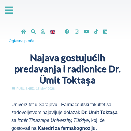
Oglasna ploča
Najava gostujućih
predavanja i radionice Dr.
Ümit Toktaşa
PUBLISHED: 15 MAY 2026
Univerzitet u Sarajevu - Farmaceutski fakultet sa
zadovoljstvom najavljuje dolazak
Dr. Ümit Toktaşa
sa
Izmir Tinaztepe University, Türkiye
, koji će
gostovati na
Katedri za farmakognoziju
.