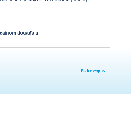
načajnom događaju
Back to top