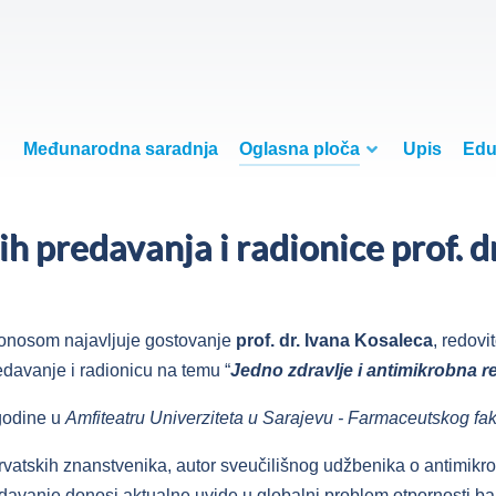
Međunarodna saradnja
Oglasna ploča
Upis
Edu
h predavanja i radionice prof. d
 ponosom najavljuje gostovanje
prof. dr. Ivana Kosaleca
, redov
redavanje i radionicu na temu “
Jedno zdravlje i antimikrobna re
odine u
Amfiteatru Univerziteta u Sarajevu - Farmaceutskog fak
hrvatskih znanstvenika, autor sveučilišnog udžbenika o antimikro
davanje donosi aktualne uvide u globalni problem otpornosti bakt