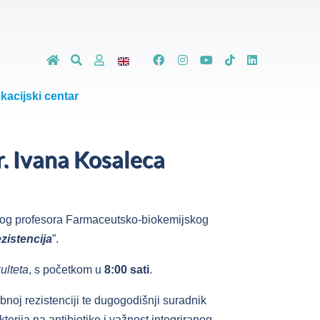
kacijski centar
r. Ivana Kosaleca
itog profesora Farmaceutsko-biokemijskog
zistencija
”.
ulteta
, s početkom u
8:00 sati
.
bnoj rezistenciji te dugogodišnji suradnik
erija na antibiotike i važnost integriranog