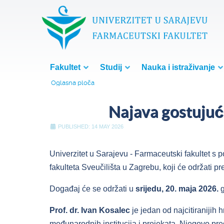
Fakultet
Studij
Nauka i istraživanje
Oglasna ploča
Najava gostujući
PUBLISHED: 14 MAY 2026
Univerzitet u Sarajevu - Farmaceutski fakultet s
fakulteta Sveučilišta u Zagrebu, koji će održati p
Događaj će se održati u
srijedu, 20. maja 2026.
g
Prof. dr. Ivan Kosalec
je jedan od najcitiranijih 
međunarodnih institucija i projekata. Njegovo pre