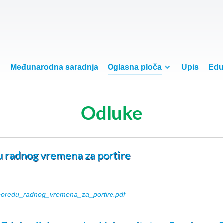
Međunarodna saradnja
Oglasna ploča
Upis
Edu
Odluke
u radnog vremena za portire
poredu_radnog_vremena_za_portire.pdf