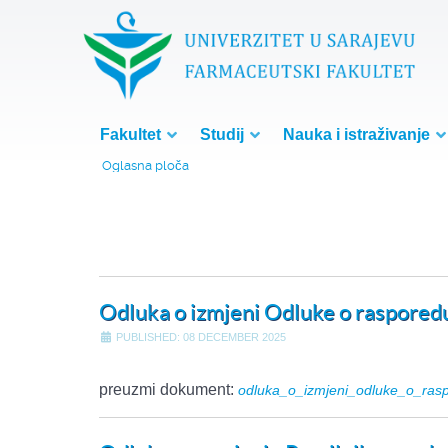
Fakultet
Studij
Nauka i istraživanje
Oglasna ploča
Odluka o izmjeni Odluke o raspored
PUBLISHED: 08 DECEMBER 2025
preuzmi dokument:
odluka_o_izmjeni_odluke_o_ras