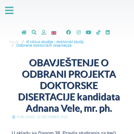
Studij
III ciklus studija - doktorski studij
Odbrane doktorskih disertacija
OBAVJEŠTENJE O
ODBRANI PROJEKTA
DOKTORSKE
DISERTACIJE kandidata
Adnana Vele, mr. ph.
PUBLISHED: 22 DECEMBER 2025
U skladu sa članom 38. Pravila studiranja za treći