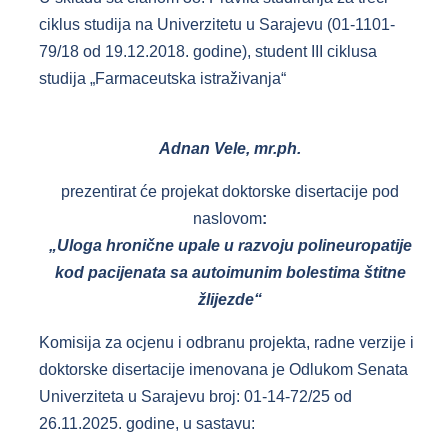
ciklus studija na Univerzitetu u Sarajevu (01-1101-
79/18 od 19.12.2018. godine), student III ciklusa
studija „Farmaceutska istraživanja“
Adnan Vele, mr.ph.
prezentirat će projekat doktorske disertacije pod
naslovom
:
„Uloga hronične upale u razvoju polineuropatije
kod pacijenata sa autoimunim bolestima štitne
žlijezde“
Komisija za ocjenu i odbranu projekta, radne verzije i
doktorske disertacije imenovana je Odlukom Senata
Univerziteta u Sarajevu broj: 01-14-72/25 od
26.11.2025. godine, u sastavu: