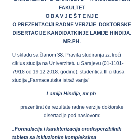
FAKULTET
O B A V J E Š T E NJ E
O PREZENTACIJI RADNE VERZIJE
DOKTORSKE
DISERTACIJE
KANDIDATKINJE LAMIJE HINDIJA,
MR.PH.
U skladu sa članom 38. Pravila studiranja za treći
ciklus studija na Univerzitetu u Sarajevu (01-1101-
79/18 od 19.12.2018. godine), studentica III ciklusa
studija „Farmaceutska istraživanja“
Lamija Hindija, mr.ph.
prezentirat će rezultate radne verzije doktorske
disertacije pod naslovom:
„
Formulacija i karakterizacija orodisperzibilnih
tableta sa inkluzionim kompleksima