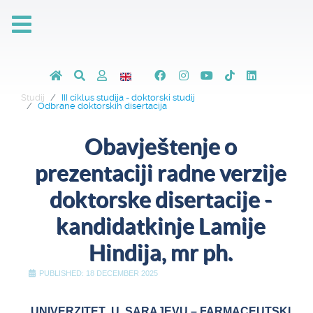
Studij
III ciklus studija - doktorski studij
Odbrane doktorskih disertacija
Obavještenje o
prezentaciji radne verzije
doktorske disertacije -
kandidatkinje Lamije
Hindija, mr ph.
PUBLISHED: 18 DECEMBER 2025
UNIVERZITET U SARAJEVU
– FARMACEUTSKI