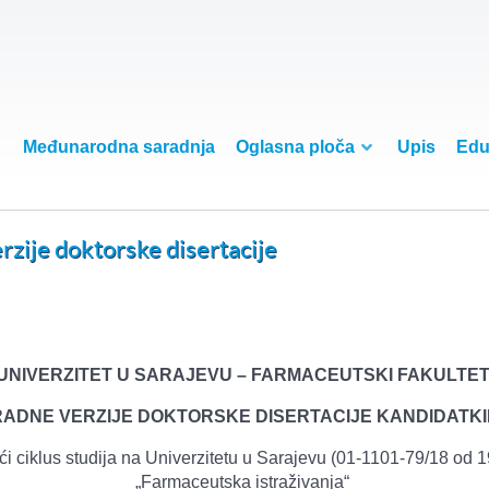
Međunarodna saradnja
Oglasna ploča
Upis
Edu
rzije doktorske disertacije
UNIVERZITET U SARAJEVU – FARMACEUTSKI FAKULTE
IJI RADNE VERZIJE DOKTORSKE DISERTACIJE KANDIDAT
i ciklus studija na Univerzitetu u Sarajevu (01-1101-79/18 od 19
„Farmaceutska istraživanja“