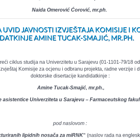
Naida Omerović Ćorović,
mr.ph
.
 UVID JAVNOSTI IZVJEŠTAJA KOMISIJE I 
DATKINJE AMINE TUCAK-SMAJIĆ, MR.PH.
reći ciklus studija na Univerzitetu u Sarajevu (01-1101-79/18 o
Izvještaj Komisije za ocjenu i odbranu projekta, radne verzije i 
doktorske disertacije kandidatkinje :
Amine Tucak-Smajić,
mr.ph
.,
e asistentice Univerziteta u Sarajevu – Farmaceutskog fakul
pod naslovom :
kturiranih lipidnih nosača za miRNK
“
(naslov rada na englesk