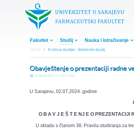
Fakultet
Studij
Nauka i istraživanje
Studij
III ciklus studija - doktorski studij
Obavještenje o prezentaciji radne ve
PUBLISHED: 02 JULY 2024
U Sarajevu, 02.07.2024. godine
O B A V J E Š T E NJ E O PREZENTAC
U skladu s članom 38. Pravila studiranja za treć