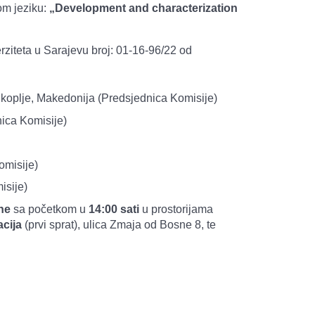
om jeziku:
„Development and characterization
rziteta u Sarajevu broj: 01-16-96/22 od
 Skoplje, Makedonija (Predsjednica Komisije)
nica Komisije)
omisije)
isije)
ine
sa početkom u
14:00 sati
u prostorijama
acija
(prvi sprat), ulica Zmaja od Bosne 8, te