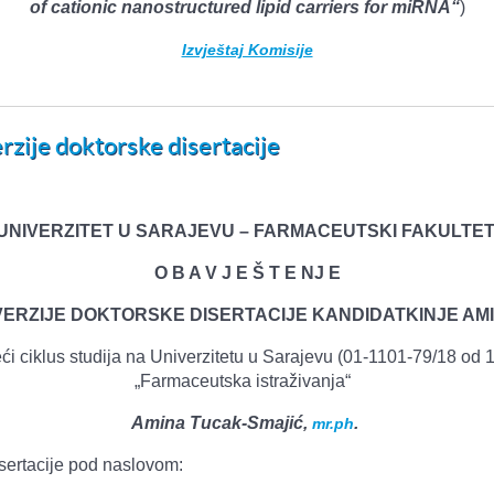
of cationic nanostructured lipid carriers for miRNA“
)
Izvještaj Komisije
rzije doktorske disertacije
UNIVERZITET U SARAJEVU – FARMACEUTSKI FAKULTE
O B A V J E Š T E NJ E
VERZIJE DOKTORSKE DISERTACIJE KANDIDATKINJE AM
ći ciklus studija na Univerzitetu u Sarajevu (01-1101-79/18 od 19
„Farmaceutska istraživanja“
Amina Tucak-Smajić,
.
mr.ph
isertacije pod naslovom: