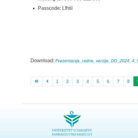
Passcode: Lfhtii
Download:
Prezentacija_radne_verzije_DD_2024_4_9
1
2
3
4
5
6
7
8