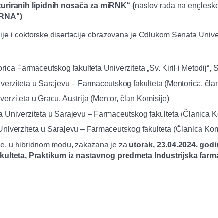
turiranih lipidnih nosača za miRNK“ (
naslov rada na englesk
miRNA“)
zije i doktorske disertacije obrazovana je Odlukom Senata Unive
rica Farmaceutskog fakulteta Univerziteta „Sv. Kiril i Metodij“,
iverziteta u Sarajevu – Farmaceutskog fakulteta (Mentorica, čla
verziteta u Gracu, Austrija (Mentor, član Komisije)
a Univerziteta u Sarajevu – Farmaceutskog fakulteta (Članica K
 Univerziteta u Sarajevu – Farmaceutskog fakulteta (Članica Kom
ije, u hibridnom modu, zakazana je za
utorak, 23.04.2024. god
kulteta, Praktikum iz nastavnog predmeta Industrijska farm