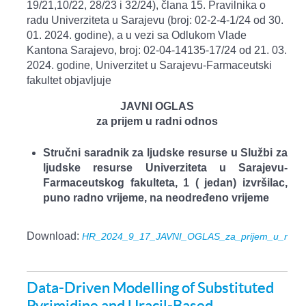
19/21,10/22, 28/23 i 32/24), člana 15. Pravilnika o
radu Univerziteta u Sarajevu (broj: 02-2-4-1/24 od 30.
01. 2024. godine), a u vezi sa Odlukom Vlade
Kantona Sarajevo, broj: 02-04-14135-17/24 od 21. 03.
2024. godine, Univerzitet u Sarajevu-Farmaceutski
fakultet objavljuje
JAVNI OGLAS
za prijem u radni odnos
Stručni saradnik za ljudske resurse u Službi za
ljudske resurse Univerziteta u Sarajevu-
Farmaceutskog fakulteta, 1 ( jedan) izvršilac,
puno radno vrijeme, na neodređeno vrijeme
Download:
HR_2024_9_17_JAVNI_OGLAS_za_prijem_u_radni_o
Data-Driven Modelling of Substituted
Pyrimidine and Uracil-Based