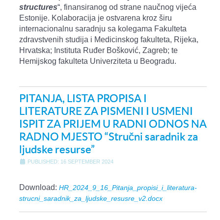
structures
“, finansiranog od strane naučnog vijeća
Estonije. Kolaboracija je ostvarena kroz širu
internacionalnu saradnju sa kolegama Fakulteta
zdravstvenih studija i Medicinskog fakulteta, Rijeka,
Hrvatska; Instituta Ruđer Bošković, Zagreb; te
Hemijskog fakulteta Univerziteta u Beogradu.
PITANJA, LISTA PROPISA I
LITERATURE ZA PISMENI I USMENI
ISPIT ZA PRIJEM U RADNI ODNOS NA
RADNO MJESTO “Stručni saradnik za
ljudske resurse”
PUBLISHED: 16 SEPTEMBER 2024
Download:
HR_2024_9_16_Pitanja_propisi_i_literatura-
strucni_saradnik_za_ljudske_resusre_v2.docx