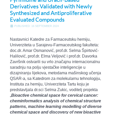
Derivatives Validated with Newly
Synthesized and Antiproliferative
Evaluated Compounds
PUBLISHED: 16 SEPTEMBER 2024
Nastavnici Katedre za Farmaceutsku hemiju,
Univerziteta u Sarajevu-Farmaceutskog fakulteta:
doc.dr. Amar Osmanović, prof.dr. Selma Špirtović-
Halilović, prof.dr. Elma Veljović i prof.dr. Davorka
Završnik ostvarili su vrlo značajnu internacionalnu
saradnju na polju vjestačke inteligencije u
dizajniranju lijekova, metodama mašinskog učenja
QSAR-a, sa Katedrom za molekularnu tehnologiju,
Instituta za hemiju, Univerziteta Tartu koju je
predstavljala dr.sci Selma Zukic, voditelj projekta
„
Bioactive chemical space for cervical cancer:
cheminformatics analysis of chemical structure
patterns, machine learning modelling of diverse
chemical space and discovery of new bioactive