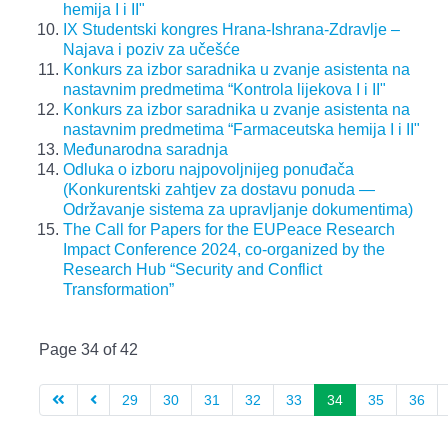
hemija I i II"
IX Studentski kongres Hrana-Ishrana-Zdravlje –
Najava i poziv za učešće
Konkurs za izbor saradnika u zvanje asistenta na
nastavnim predmetima “Kontrola lijekova I i II"
Konkurs za izbor saradnika u zvanje asistenta na
nastavnim predmetima “Farmaceutska hemija I i II"
Međunarodna saradnja
Odluka o izboru najpovoljnijeg ponuđača
(Konkurentski zahtjev za dostavu ponuda —
Održavanje sistema za upravljanje dokumentima)
The Call for Papers for the EUPeace Research
Impact Conference 2024, co-organized by the
Research Hub “Security and Conflict
Transformation”
Page 34 of 42
29
30
31
32
33
34
35
36