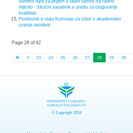
usmeni ispit za prijem u radni odnos na radno
mjesto - Stručni saradnik u uredu za osiguranje
kvaliteta
Poslovnik o radu Komisije za izbor u akademsko
zvanje asistent
Page 28 of 42
23
24
25
26
27
28
29
30
© Copyright 2024