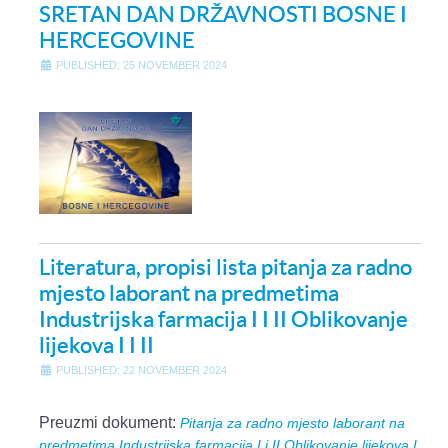
SRETAN DAN DRŽAVNOSTI BOSNE I
HERCEGOVINE
PUBLISHED: 25 NOVEMBER 2024
Literatura, propisi lista pitanja za radno
mjesto laborant na predmetima
Industrijska farmacija I I II Oblikovanje
lijekova I I II
PUBLISHED: 22 NOVEMBER 2024
Preuzmi dokument:
Pitanja za radno mjesto laborant na
predmetima Industrijska farmacija I i II Oblikovanje lijekova I