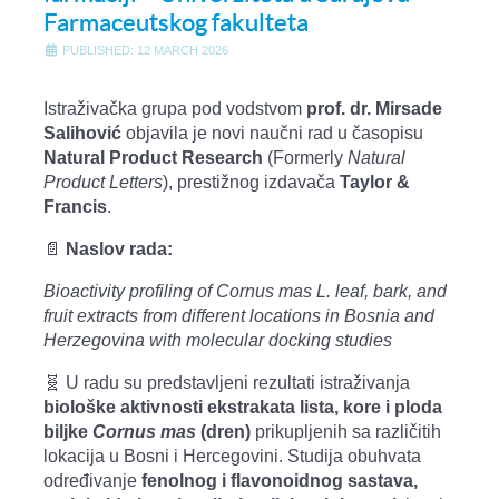
Farmaceutskog fakulteta
PUBLISHED: 12 MARCH 2026
Istraživačka grupa pod vodstvom
prof. dr. Mirsade
Salihović
objavila je novi naučni rad u časopisu
Natural Product Research
(Formerly
Natural
Product Letters
), prestižnog izdavača
Taylor &
Francis
.
📄
Naslov rada:
Bioactivity profiling of Cornus mas L. leaf, bark, and
fruit extracts from different locations in Bosnia and
Herzegovina with molecular docking studies
🧬 U radu su predstavljeni rezultati istraživanja
biološke aktivnosti ekstrakata lista, kore i ploda
biljke
Cornus mas
(dren)
prikupljenih sa različitih
lokacija u Bosni i Hercegovini. Studija obuhvata
određivanje
fenolnog i flavonoidnog sastava,