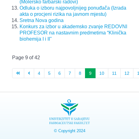
(Molersko farbarski radovi)
Odluka o izboru najpovoljnijeg ponuđača (Izrada
akta o procjeni rizika na javnom mjestu)
Sretna Nova godina
Konkurs za izbor u akademsko zvanje REDOVNI
PROFESOR na nastavnim predmetima “Klinička
biohemija I i II"
Page 9 of 42
4
5
6
7
8
9
10
11
12
© Copyright 2024