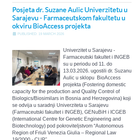
Posjeta dr. Suzane Aulic Univerzitetu u
Sarajevu - Farmaceutskom fakultetu u
okviru BioAccess projekta
PUBLISHED: 19 MARCH 2026
Univerzitet u Sarajevu -
Farmaceutski fakultet i INGEB
su u periodu od 11. do
13.03.2026. ugostili dr. Suzanu
Aulic u sklopu BioAccess
projekta (Fostering domestic
capacity for the production and Quality Control of
Biologics/Biosimilars in Bosnia and Herzegovina) koji
se odvija u saradnji Univerziteta u Sarajevu
(Farmaceutski fakultet i INGEB), GENuBiH i ICGEB
(International Centre for Genetic Engineering and
Biotechnology) pod pokroviteljstvom “Autonomous
Region of Friuli Venezia Giulia – Regional Law
19/2000 - CUP".