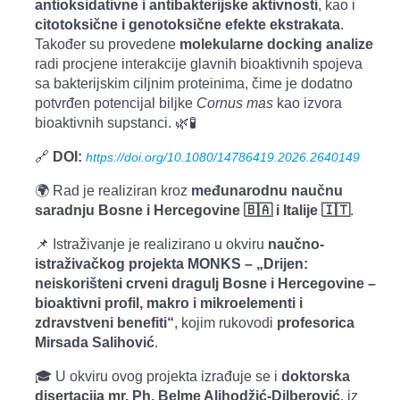
antioksidativne i antibakterijske aktivnosti
, kao i
citotoksične i genotoksične efekte ekstrakata
.
Također su provedene
molekularne docking analize
radi procjene interakcije glavnih bioaktivnih spojeva
sa bakterijskim ciljnim proteinima, čime je dodatno
potvrđen potencijal biljke
Cornus mas
kao izvora
bioaktivnih supstanci. 🌿🧪
🔗
DOI:
https://doi.org/10.1080/14786419.2026.2640149
🌍 Rad je realiziran kroz
međunarodnu naučnu
saradnju Bosne i Hercegovine
🇧🇦
i Italije
🇮🇹
.
📌 Istraživanje je realizirano u okviru
naučno-
istraživačkog projekta MONKS – „Drijen:
neiskorišteni crveni dragulj Bosne i Hercegovine –
bioaktivni profil, makro i mikroelementi i
zdravstveni benefiti“
, kojim rukovodi
profesorica
Mirsada Salihović
.
🎓 U okviru ovog projekta izrađuje se i
doktorska
disertacija mr. Ph. Belme Alihodžić-Dilberović
, iz