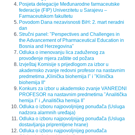
Posjeta delegacije Međunarodne farmaceutske
federacije (FIP) Univerzitetu u Sarajevu –
Farmaceutskom fakultetu
Povodom Dana nezavisnosti BiH: 2. mart neradni
dan
Stručni panel: "Perspectives and Challenges in
the Advancement of Pharmaceutical Education in
Bosnia and Herzegovina"
Odluka o imenovanju lica zaduženog za
provođenje mjera zaštite od požara
Izvještaj Komisije s prijedlogom za izbor u
akademsko zvanje redovni profesor na nastavnim
predmetima „Klinička biohemija I" i "Klinička
biohemija II“
Konkurs za izbor u akademsko zvanje VANREDNI
PROFESOR na nastavnim predmetima "Analitička
hemija I" i „Analitička hemija II"
Odluka o izboru najpovoljnijeg ponuđača (Usluga
nadzora alarmnih uređaja)
Odluka o izboru najpovoljnijeg ponuđača (Usluga
dostavljanja pripremljene hrane)
Odluka o izboru najpovoljnijeg ponuđača