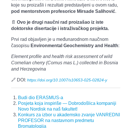
koje su proizašli i rezultati predstavljeni u ovom radu,
pod mentorstvom profesorice Mirsade Salihović
.
📄
Ovo je drugi naučni rad proizašao iz iste
doktorske disertacije i istraživačkog projekta.
Prvi rad objavljen je u međunarodnom naučnom
časopisu
Environmental Geochemistry and Health
:
Element profile and health risk assessment of wild
Cornelian cherry (Cornus mas L.) collected in Bosnia
and Herzegovina
🔗 DOI:
https://doi.org/10.1007/s10653-025-02824-y
Budi dio ERASMUS-a
Posjeta koja inspiriše — Dobrodošlica kompaniji
Novo Nordisk na naš fakultet!
Konkurs za izbor u akademsko zvanje VANREDNI
PROFESOR na nastavnom predmetu
Bromatologija