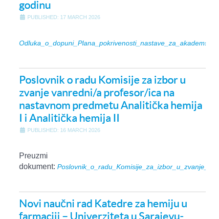
godinu
PUBLISHED: 17 MARCH 2026
Odluka_o_dopuni_Plana_pokrivenosti_nastave_za_akademsku
Poslovnik o radu Komisije za izbor u
zvanje vanredni/a profesor/ica na
nastavnom predmetu Analitička hemija
I i Analitička hemija II
PUBLISHED: 16 MARCH 2026
Preuzmi
dokument:
Poslovnik_o_radu_Komisije_za_izbor_u_zvanje_vanr
Novi naučni rad Katedre za hemiju u
farmaciji – Univerziteta u Sarajevu-