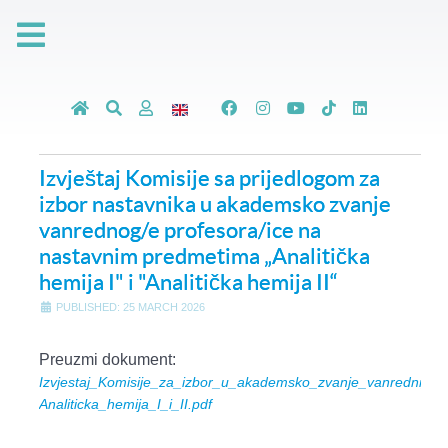
Izvještaj Komisije sa prijedlogom za
izbor nastavnika u akademsko zvanje
vanrednog/e profesora/ice na
nastavnim predmetima „Analitička
hemija I" i "Analitička hemija II“
PUBLISHED: 25 MARCH 2026
Preuzmi dokument:
Izvjestaj_Komisije_za_izbor_u_akademsko_zvanje_vanredni_pro
Analiticka_hemija_I_i_II.pdf